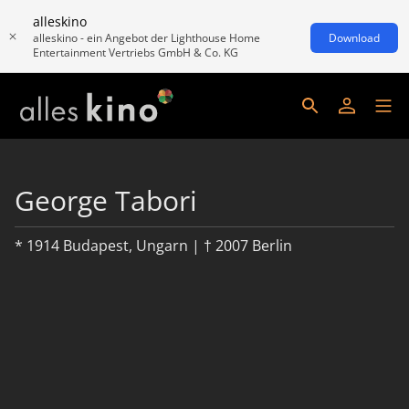
alleskino
alleskino - ein Angebot der Lighthouse Home
Download
Entertainment Vertriebs GmbH & Co. KG
George Tabori
* 1914 Budapest, Ungarn | † 2007 Berlin