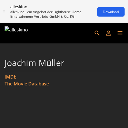
alleskino
alleskino - ein Angebot der Lighthouse Home
Download
Entertainment Vertriebs GmbH & Co. KG
Joachim Müller
IMDb
The Movie Database