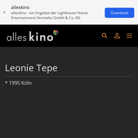
alleskino
alleskino - ein Angebot der Lighthouse Home
Download
Entertainment Vertriebs GmbH & Co. KG
Leonie Tepe
* 1995 Köln