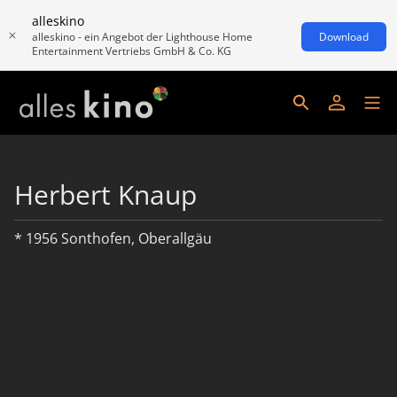
alleskino
alleskino - ein Angebot der Lighthouse Home
Download
Entertainment Vertriebs GmbH & Co. KG
Herbert Knaup
* 1956 Sonthofen, Oberallgäu