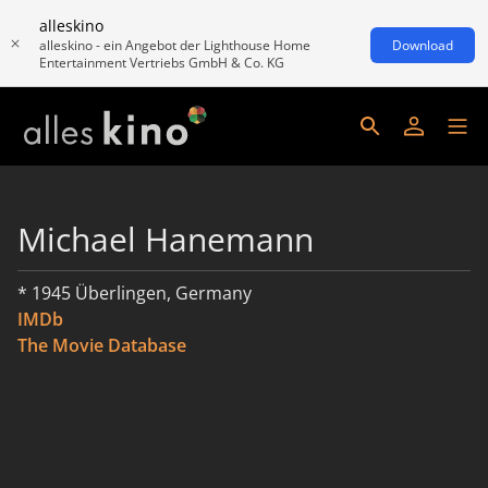
alleskino
alleskino - ein Angebot der Lighthouse Home
Download
Entertainment Vertriebs GmbH & Co. KG
Michael Hanemann
* 1945 Überlingen, Germany
IMDb
The Movie Database