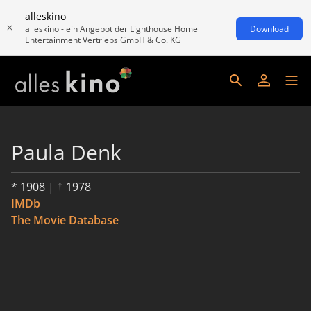
alleskino
alleskino - ein Angebot der Lighthouse Home
Download
Entertainment Vertriebs GmbH & Co. KG
Paula Denk
* 1908 | † 1978
IMDb
The Movie Database