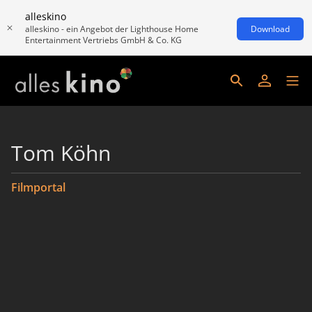
alleskino
alleskino - ein Angebot der Lighthouse Home
Download
Entertainment Vertriebs GmbH & Co. KG
Tom Köhn
Filmportal