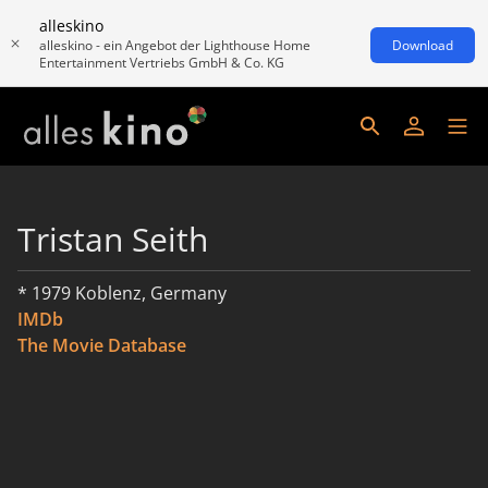
alleskino
alleskino - ein Angebot der Lighthouse Home
Download
Entertainment Vertriebs GmbH & Co. KG
Tristan Seith
* 1979 Koblenz, Germany
IMDb
The Movie Database