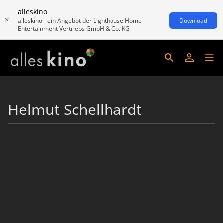
alleskino
alleskino - ein Angebot der Lighthouse Home
Download
Entertainment Vertriebs GmbH & Co. KG
Helmut Schellhardt