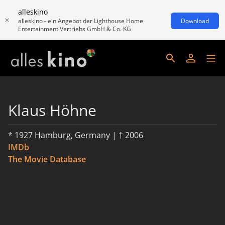
alleskino
alleskino - ein Angebot der Lighthouse Home
Download
Entertainment Vertriebs GmbH & Co. KG
Klaus Höhne
* 1927 Hamburg, Germany | † 2006
IMDb
The Movie Database