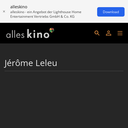
alleskino
alleskino - ein Angebot der Lighthouse Home
Download
Entertainment Vertriebs GmbH & Co. KG
Jérôme Leleu