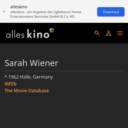
alleskino
alleskino - ein Angebot der Lighthouse Home
Download
Entertainment Vertriebs GmbH & Co. KG
Sarah Wiener
* 1962 Halle, Germany
IMDb
The Movie Database