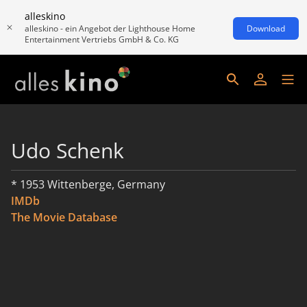
alleskino
alleskino - ein Angebot der Lighthouse Home
Download
Entertainment Vertriebs GmbH & Co. KG
Udo Schenk
* 1953 Wittenberge, Germany
IMDb
The Movie Database