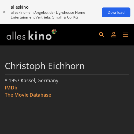
alleskino
alleskino - ein Angebot der Lighthouse Home
Download
Entertainment Vertriebs GmbH & Co. KG
Christoph Eichhorn
* 1957 Kassel, Germany
IMDb
The Movie Database