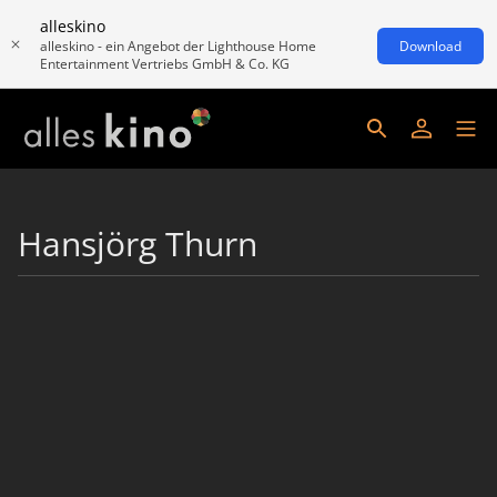
alleskino
alleskino - ein Angebot der Lighthouse Home
Download
Entertainment Vertriebs GmbH & Co. KG
Hansjörg Thurn