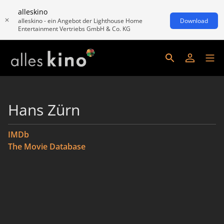
alleskino
alleskino - ein Angebot der Lighthouse Home
Download
Entertainment Vertriebs GmbH & Co. KG
Hans Zürn
IMDb
The Movie Database