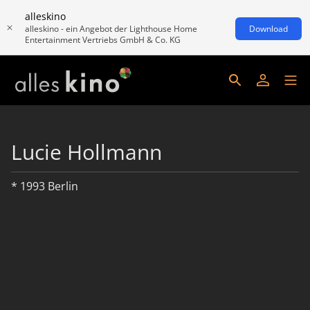
alleskino
alleskino - ein Angebot der Lighthouse Home
Download
Entertainment Vertriebs GmbH & Co. KG
Lucie Hollmann
* 1993 Berlin