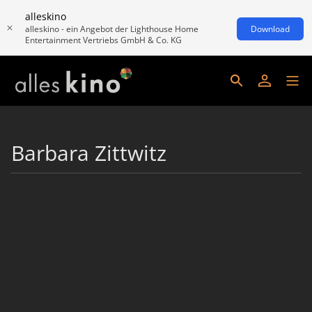
alleskino
alleskino - ein Angebot der Lighthouse Home
Download
Entertainment Vertriebs GmbH & Co. KG
Barbara Zittwitz