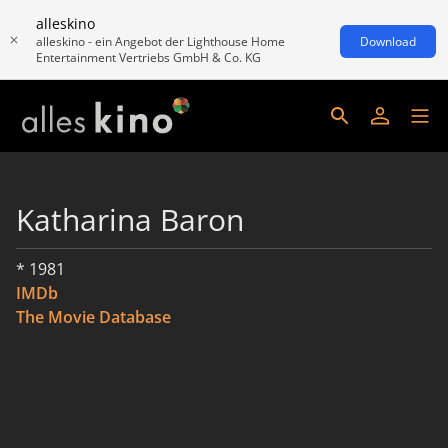
alleskino
alleskino - ein Angebot der Lighthouse Home
Download
Entertainment Vertriebs GmbH & Co. KG
Katharina Baron
* 1981
IMDb
The Movie Database