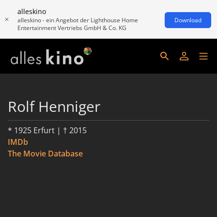
alleskino
alleskino - ein Angebot der Lighthouse Home
Download
Entertainment Vertriebs GmbH & Co. KG
Rolf Henniger
* 1925 Erfurt | † 2015
IMDb
The Movie Database