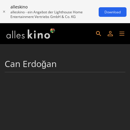
alleskino
alleskino - ein Angebot der Lighthouse Home
Download
Entertainment Vertriebs GmbH & Co. KG
Can Erdoğan