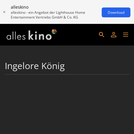
alleskino
alleskino - ein Angebot der Lighthouse Home
Download
Entertainment Vertriebs GmbH & Co. KG
Ingelore König