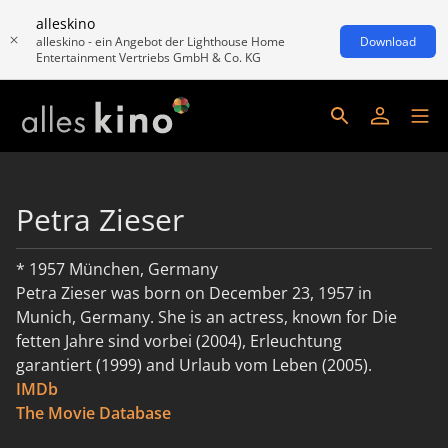
alleskino
alleskino - ein Angebot der Lighthouse Home
Download
Entertainment Vertriebs GmbH & Co. KG
Petra Zieser
* 1957 München, Germany
Petra Zieser was born on December 23, 1957 in
Munich, Germany. She is an actress, known for Die
fetten Jahre sind vorbei (2004), Erleuchtung
garantiert (1999) and Urlaub vom Leben (2005).
IMDb
read more
The Movie Database