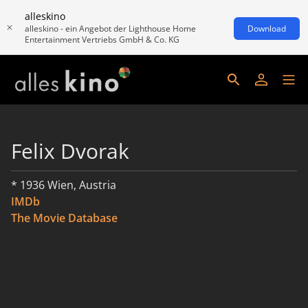
alleskino
alleskino - ein Angebot der Lighthouse Home
Download
Entertainment Vertriebs GmbH & Co. KG
Felix Dvorak
* 1936 Wien, Austria
IMDb
The Movie Database