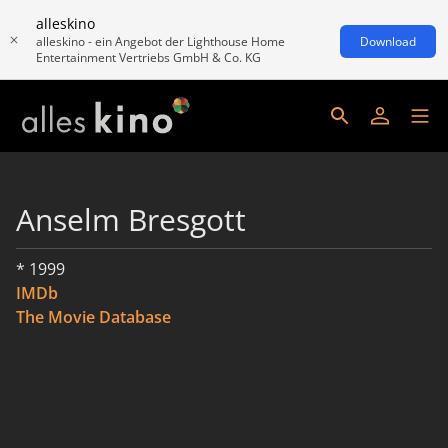
alleskino
alleskino - ein Angebot der Lighthouse Home
Download
Entertainment Vertriebs GmbH & Co. KG
Anselm Bresgott
* 1999
IMDb
The Movie Database