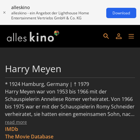
alleskino
alleskino - ein Angebot der Lighthouse Home
Download
Entertainment Vertriebs GmbH & Co. KG
Harry Meyen
* 1924 Hamburg, Germany | † 1979
Harry Meyen war von 1953 bis 1966 mit der
Schauspielerin Anneliese Römer verheiratet. Von 1966
bis 1975 war er mit der Schauspielerin Romy Schneider
verheiratet, sie hatten einen gemeinsamen Sohn, nach
der Scheidung war er mit der Schauspielerin Anita
read more
Lochner zusammen, er beging Selbstmord
IMDb
The Movie Database