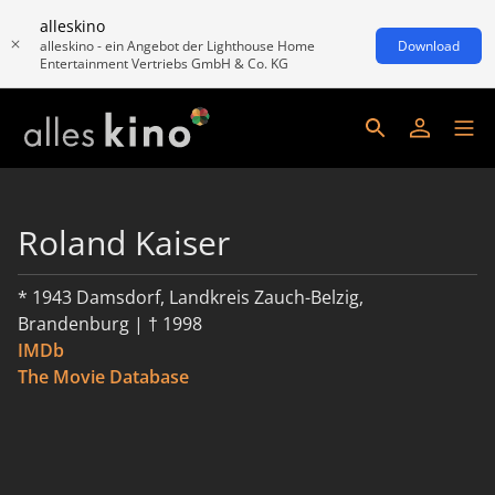
alleskino
alleskino - ein Angebot der Lighthouse Home
Download
Entertainment Vertriebs GmbH & Co. KG
Roland Kaiser
* 1943 Damsdorf, Landkreis Zauch-Belzig,
Brandenburg | † 1998
IMDb
The Movie Database