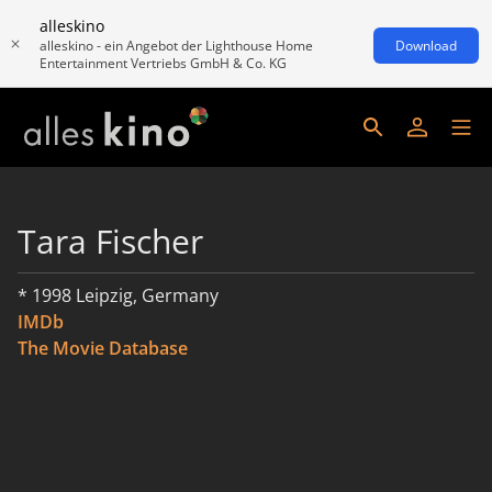
alleskino
alleskino - ein Angebot der Lighthouse Home
Download
Entertainment Vertriebs GmbH & Co. KG
Tara Fischer
* 1998 Leipzig, Germany
IMDb
The Movie Database