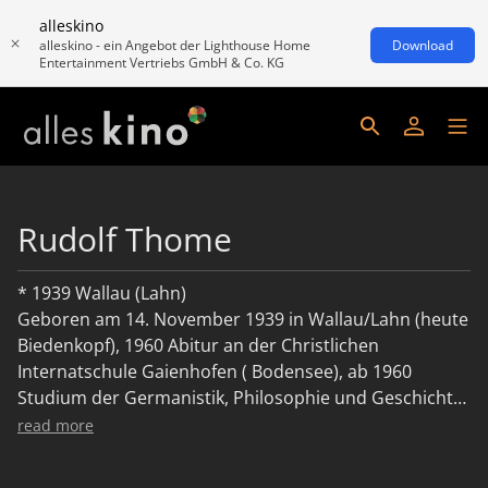
alleskino
alleskino - ein Angebot der Lighthouse Home
Download
Entertainment Vertriebs GmbH & Co. KG
Rudolf Thome
* 1939 Wallau (Lahn)
Geboren am 14. November 1939 in Wallau/Lahn (heute
Biedenkopf), 1960 Abitur an der Christlichen
Internatschule Gaienhofen ( Bodensee), ab 1960
Studium der Germanistik, Philosophie und Geschichte
in München und Bonn, 1962 nach einer Parisreise
read more
erste Filmkritiken im Bonner Generalanzeiger, dann
Umzug nach München, Kritiken für Filmkritik und Film,