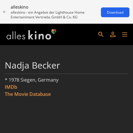
alleskino
alleskino - ein Angebot der Lighthouse Home
Download
Entertainment Vertriebs GmbH & Co. KG
Nadja Becker
* 1978 Siegen, Germany
IMDb
The Movie Database