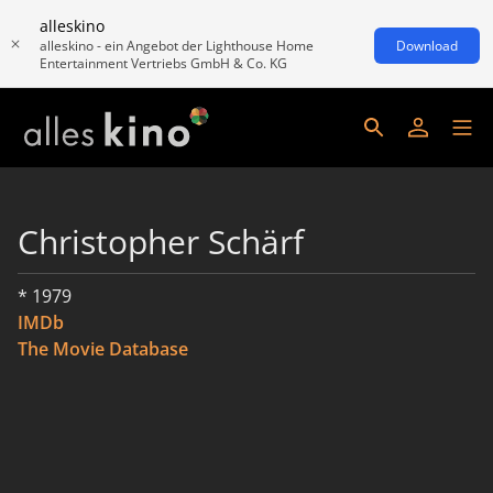
alleskino
alleskino - ein Angebot der Lighthouse Home
Download
Entertainment Vertriebs GmbH & Co. KG
Christopher Schärf
* 1979
IMDb
The Movie Database