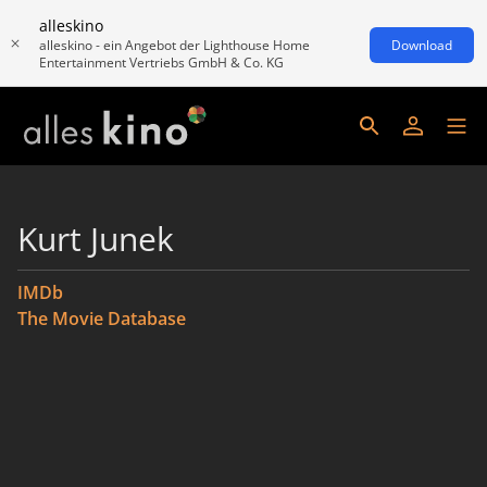
alleskino
alleskino - ein Angebot der Lighthouse Home
Download
Entertainment Vertriebs GmbH & Co. KG
Kurt Junek
IMDb
The Movie Database