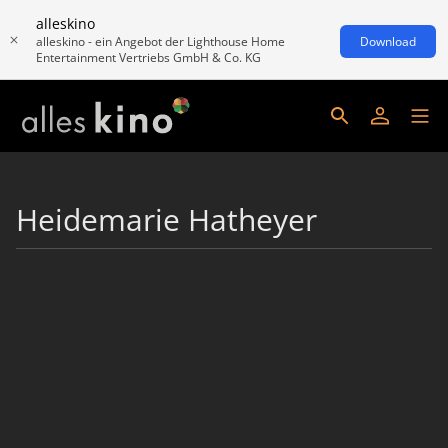
alleskino
alleskino - ein Angebot der Lighthouse Home
Download
Entertainment Vertriebs GmbH & Co. KG
Heidemarie Hatheyer