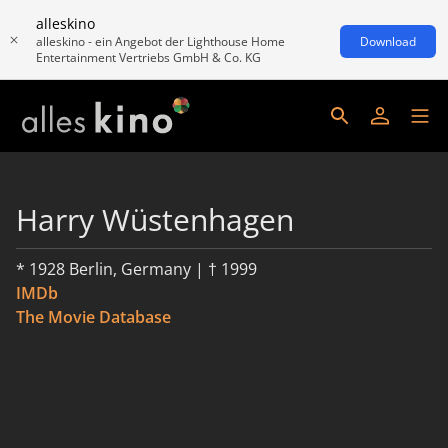
alleskino
alleskino - ein Angebot der Lighthouse Home
Download
Entertainment Vertriebs GmbH & Co. KG
Harry Wüstenhagen
* 1928 Berlin, Germany | † 1999
IMDb
The Movie Database