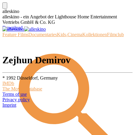
alleskino
alleskino - ein Angebot der Lighthouse Home Entertainment
Vertriebs GmbH & Co. KG
Download
Feature Films
Documentaries
Kids-Cinema
Kollektionen
Filmclub
Zejhun Demirov
* 1992 Düsseldorf, Germany
IMDb
The Movie Database
Terms of use
Privacy policy
Imprint