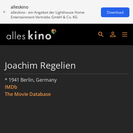
alleskino
alleskino - ein Angebot der Lighthouse Home
Download
Entertainment Vertriebs GmbH & Co. KG
Joachim Regelien
* 1941 Berlin, Germany
IMDb
The Movie Database