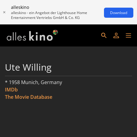
alleskino
alleskino - ein Angebot der Lighthouse Home
Download
Entertainment Vertriebs GmbH & Co. KG
Ute Willing
* 1958 Munich, Germany
IMDb
The Movie Database