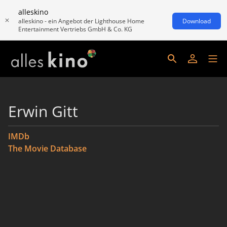
alleskino
alleskino - ein Angebot der Lighthouse Home
Download
Entertainment Vertriebs GmbH & Co. KG
Erwin Gitt
IMDb
The Movie Database