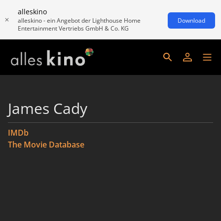
alleskino
alleskino - ein Angebot der Lighthouse Home
Download
Entertainment Vertriebs GmbH & Co. KG
James Cady
IMDb
The Movie Database