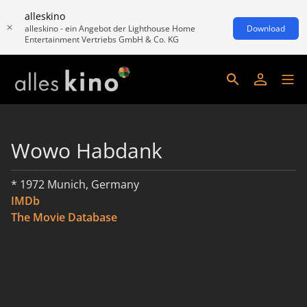
alleskino
alleskino - ein Angebot der Lighthouse Home
Download
Entertainment Vertriebs GmbH & Co. KG
Wowo Habdank
* 1972 Munich, Germany
IMDb
The Movie Database