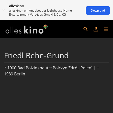
alleskino
alleskino - ein Angebot der Lighthouse Home
Download
Entertainment Vertriebs GmbH & Co. KG
Friedl Behn-Grund
* 1906 Bad Polzin (heute: Połczyn Zdrój, Polen) | †
1989 Berlin