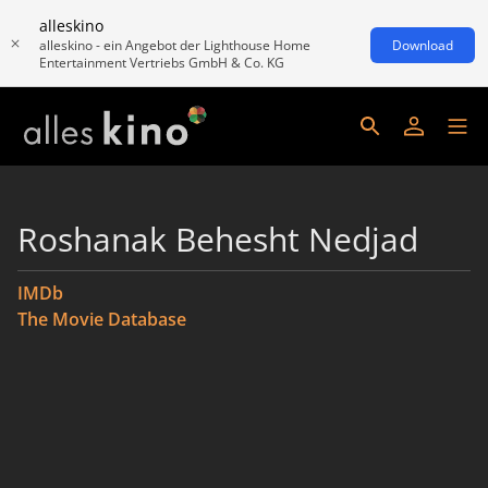
alleskino
alleskino - ein Angebot der Lighthouse Home
Download
Entertainment Vertriebs GmbH & Co. KG
Roshanak Behesht Nedjad
IMDb
The Movie Database