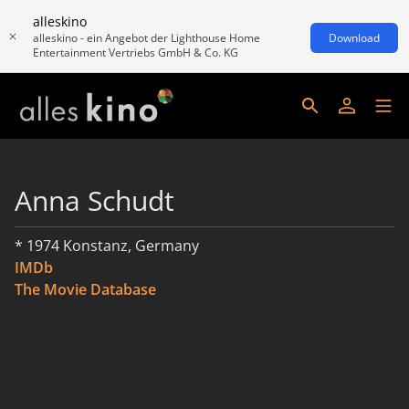
alleskino
alleskino - ein Angebot der Lighthouse Home
Download
Entertainment Vertriebs GmbH & Co. KG
Anna Schudt
* 1974 Konstanz, Germany
IMDb
The Movie Database