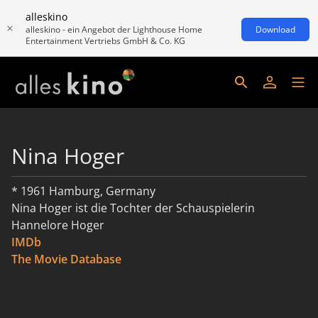
alleskino
alleskino - ein Angebot der Lighthouse Home
Download
Entertainment Vertriebs GmbH & Co. KG
Nina Hoger
* 1961 Hamburg, Germany
Nina Hoger ist die Tochter der Schauspielerin
Hannelore Hoger
IMDb
read more
The Movie Database