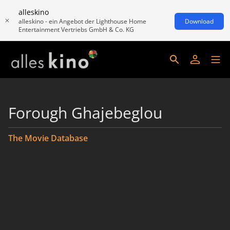
alleskino
alleskino - ein Angebot der Lighthouse Home
Download
Entertainment Vertriebs GmbH & Co. KG
Forough Ghajebeglou
The Movie Database