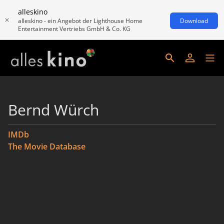
alleskino
alleskino - ein Angebot der Lighthouse Home
Download
Entertainment Vertriebs GmbH & Co. KG
Bernd Würch
IMDb
The Movie Database