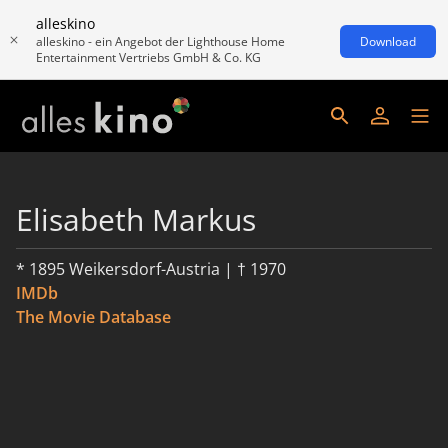
alleskino
alleskino - ein Angebot der Lighthouse Home
Download
Entertainment Vertriebs GmbH & Co. KG
Elisabeth Markus
* 1895 Weikersdorf-Austria | † 1970
IMDb
The Movie Database