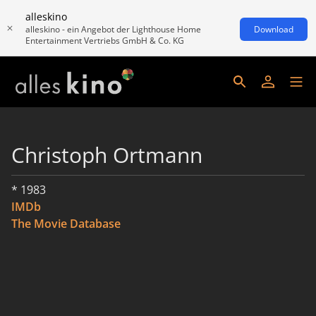
alleskino
alleskino - ein Angebot der Lighthouse Home
Download
Entertainment Vertriebs GmbH & Co. KG
Christoph Ortmann
* 1983
IMDb
The Movie Database