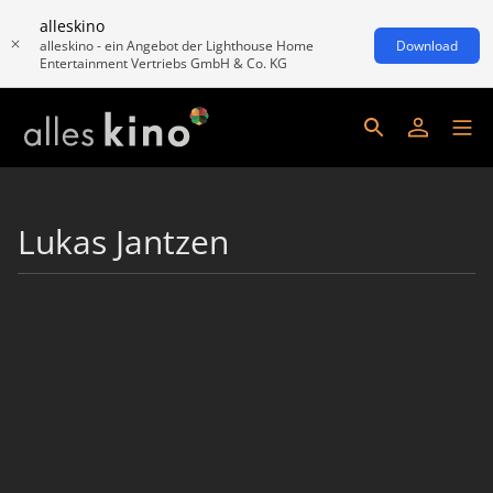
alleskino
alleskino - ein Angebot der Lighthouse Home
Download
Entertainment Vertriebs GmbH & Co. KG
Lukas Jantzen