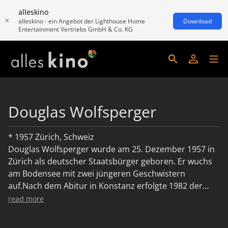
alleskino
alleskino - ein Angebot der Lighthouse Home
Download
Entertainment Vertriebs GmbH & Co. KG
Douglas Wolfsperger
* 1957 Zürich, Schweiz
Douglas Wolfsperger wurde am 25. Dezember 1957 in
Zürich als deutscher Staatsbürger geboren. Er wuchs
am Bodensee mit zwei jüngeren Geschwistern
auf.Nach dem Abitur in Konstanz erfolgte 1982 der
Umzug nach München, wo er an Produktionen der
read more
Hochschule für Fernsehen und Film mitarbeitete. Im
Sommer 1985 entstand in Konstanz am Bodensee der